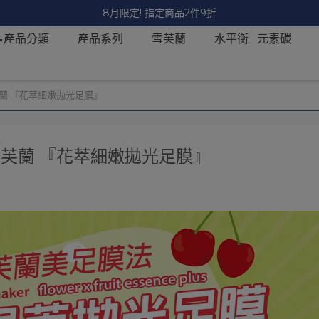
📣限時滿299超取免運 ! 新會員現領 $100 優惠券
📝產品分類
產品系列
雪芙蘭
水平衡 元素碳
芙蘭 『花萃細嫩拋光足膜』
雪芙蘭 『花萃細嫩拋光足膜』