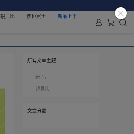
親貝比
櫻桃賓士
新品上市
所有文章主題
新 品
親貝比
文章分類