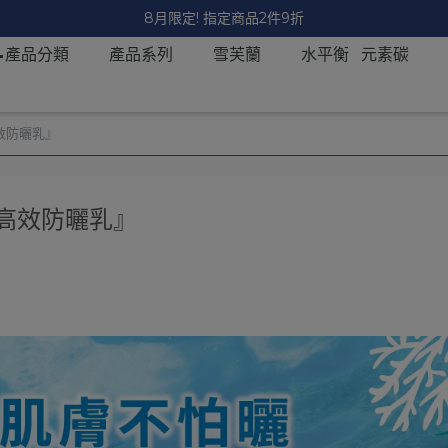
📣限時滿299超取免運 ! 新會員現領 $100 優惠券
📝產品分類
產品系列
雪芙蘭
水平衡 元素碳
效防曬乳』
高效防曬乳』