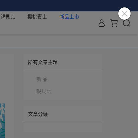
親貝比
櫻桃賓士
新品上市
所有文章主題
新 品
親貝比
文章分類