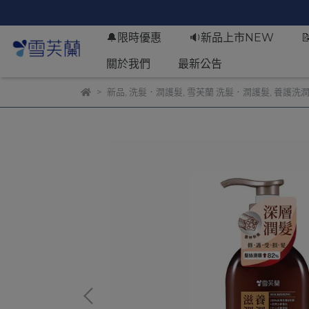
🔔限時優惠
🔉新品上市NEW
關於我們
最新公告
新品
,
洗髮．潤護髮
,
雪芙蘭 洗髮．潤護髮
,
養護洗