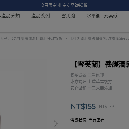
📣限時滿299超取免運 ! 新會員現領 $100 優惠券
📝產品分類
產品系列
雪芙蘭
水平衡 元素碳
潤系列
,
【男性肌膚清潔保養】任2件9折
【雪芙蘭】養護潤髮乳-滋養潤澤45
【雪芙蘭】養護潤髮
潤髮滋養|三重修護
東方調理|七重草本複方
安心溫和|十二大無添加
NT$155
NT$179
供貨狀況:
尚有庫存