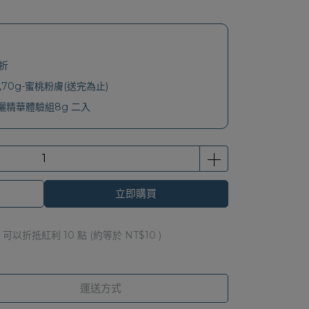
折
70g-蜜桃粉膚(送完為止)
精華體驗組8g 二入
立即購買
 」可以折抵紅利
10
點 (約等於
NT$10
)
運送方式