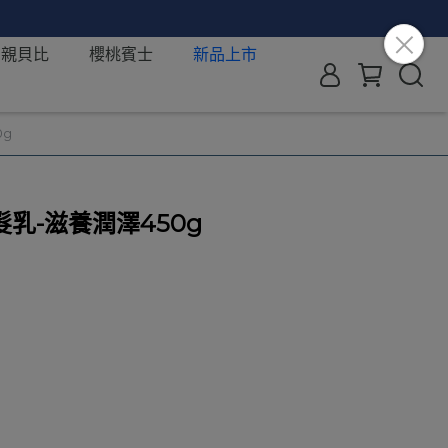
親貝比
櫻桃賓士
新品上市
0g
乳-滋養潤澤450g