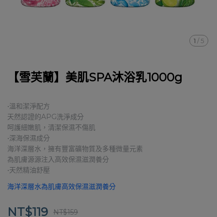
1
/
5
【雪芙蘭】美肌SPA沐浴乳1000g
•溫和潔淨配方
天然認證的APG洗淨成分
呵護細嫩肌，清潔保濕不傷肌
•深海保濕成分
海洋深層水，擁有豐富礦物質及多種微量元素
為肌膚源源注入高效保濕滋潤養分
•天然精油舒壓
海洋深層水為肌膚高效保濕滋潤養分
NT$119
NT$159