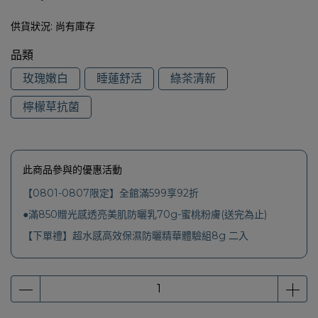
供貨狀況:
尚有庫存
品類
玫瑰嫩白
睡蓮舒活
綠茶清新
檸檬草抗菌
此商品參與的優惠活動
【0801-0807限定】全館滿599享92折
●滿850贈光感透亮美肌防曬乳70g-蜜桃粉膚(送完為止)
【下單禮】超水感高效保濕防曬精華體驗組8g 二入