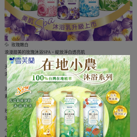
💦 玫瑰嫩白
浪漫甜美的玫瑰沐浴SPA‧綻放淨白透亮肌
【溫和潔淨配方】
天然認證的APG洗淨成分，溫和不刺激皮膚，呵護細嫩肌，清潔保
濕不傷肌膚。
【深海保濕成分】
添加來自法國布列塔尼海洋深層水，擁有豐富礦物質及多種微量元
素，為肌膚源源注入高效保濕滋潤養分！
【精油沐浴紓壓】
玫瑰精油添加，使肌膚柔嫩亮白，同步解放身心疲累，享受一場浪
漫甜美的沐浴SPA！
💦 睡蓮舒活