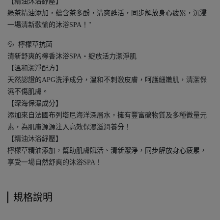
【精油沐浴紓壓】
綠茶精油添加，蘊含茶多酚，清爽甦活，同步解放身心疲累，沉浸
一場清新歡愉的沐浴SPA！"
💦 檸檬草抗菌
清新舒爽的檸香沐浴SPA‧綻放活力潔淨肌
【溫和潔淨配方】
天然認證的APG洗淨成分，溫和不刺激皮膚，呵護細嫩肌，清潔保
濕不傷肌膚。
【深海保濕成分】
添加來自法國布列塔尼海洋深層水，擁有豐富礦物質及多種微量元
素，為肌膚源源注入高效保濕滋潤養分！
【精油沐浴紓壓】
檸檬草精油添加，幫助肌膚賦活、清新潔淨，同步解放身心疲累，
享受一場自然舒爽的沐浴SPA！
規格說明