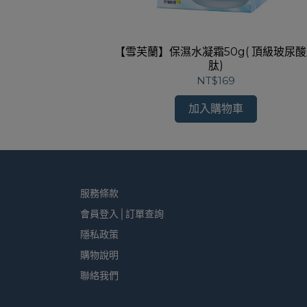
乳液150ml
【雪芙蘭】保濕水凝霜50g( 頂級玻尿
肽)
NT$169
加入購物車
服務條款
會員登入│訂單查詢
隱私政策
購物說明
聯絡我們