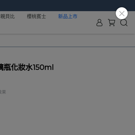
親貝比
櫻桃賓士
新品上市
瓶化妝水150ml
效果