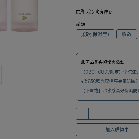
供貨狀況:
尚有庫存
品類
柔軟(保濕型)
收斂
此商品參與的優惠活動
【0801-0807限定】全館滿5
●滿850贈光感透亮美肌防曬乳
【下單禮】超水感高效保濕防曬
加入購物車