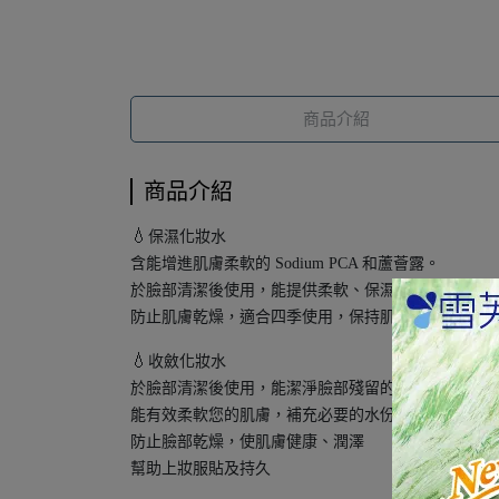
商品介紹
商品介紹
💧
保濕化妝水
含能增進肌膚柔軟的 Sodium PCA 和蘆薈露。
於臉部清潔後使用，能提供柔軟、保濕且不油膩的舒
防止肌膚乾燥，適合四季使用，保持肌膚的水份與彈
💧
收斂化妝水
於臉部清潔後使用，能潔淨臉部殘留的污垢
能有效柔軟您的肌膚，補充必要的水份。
防止臉部乾燥，使肌膚健康、潤澤
幫助上妝服貼及持久