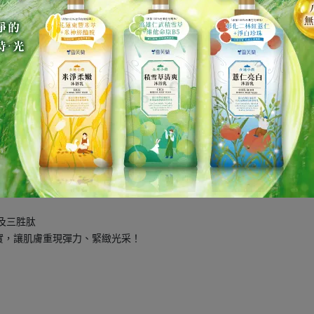
肌膚的水分。
滋潤、淨白肌膚
美感！"
予輕熟齡肌最佳呵護。
與膠原蛋白
及三胜肽
實，讓肌膚重現彈力、緊緻光采！