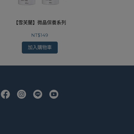
【雪芙蘭】微晶保養系列
【雪芙蘭】經
NT$149
加入購物車