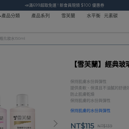
📣滿699超取免運 ! 新會員現領 $100 優惠券
📝產品分類
產品系列
雪芙蘭
水平衡 元素碳
化妝水150ml
【雪芙蘭】經典玻璃
保持肌膚水份與彈性
提供柔軟、保濕且不油膩的舒適
防止肌膚乾燥
保持肌膚的水份與彈性
保持肌膚的水份與彈性
NT$115
NT$139