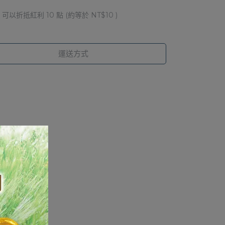
 」可以折抵紅利
10
點 (約等於
NT$10
)
運送方式