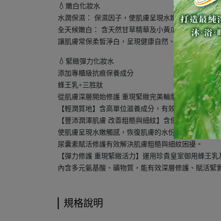
💧
嫩白化妝水
水潤保濕： 保濕因子，使肌膚呈現水嫩觸感，恢復
全天候嫩白： 含天然甘草精華及小黃瓜萃取，能深層
讓肌膚常保柔皙淨白，呈現健康自然、透明無暇的肌膚
💧
緊緻彈力化妝水
添加專櫃級抗痕保養成分
蜂王乳+三胜肽
從肌膚深層開始修護 重現緊緻完美輪廓!
【輕潤質地】含高單位滋養成分，有效潤澤肌膚，給
【豐沛潤澤肌膚 改善粗糙與細紋】含保濕雙霸玻尿酸
使肌膚呈現水嫩觸感，恢復肌膚的水份與彈性
尿囊素賦活修護有效解決肌膚粗糙與細紋困擾。
【彈力修護 重現緊緻活力】運用珍貴皇室御用蜂王乳
內含多元氨基酸、礦物質，能有效深層修護、賦活緊
規格說明