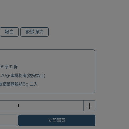
嫩白
緊緻彈力
99享92折
70g-蜜桃粉膚(送完為止)
精華體驗組8g 二入
立即購買