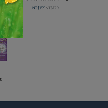
NT$155
NT$179
g